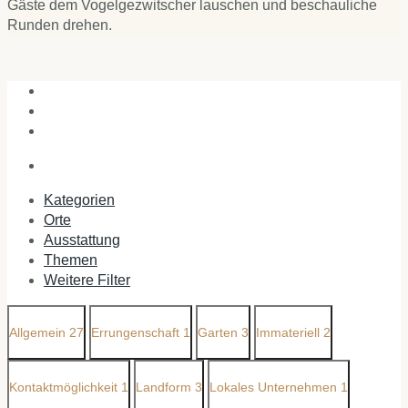
Gäste dem Vogelgezwitscher lauschen und beschauliche
Runden drehen.
Kategorien
Orte
Ausstattung
Themen
Weitere Filter
Allgemein
27
Errungenschaft
1
Garten
3
Immateriell
2
Kontaktmöglichkeit
1
Landform
3
Lokales Unternehmen
1