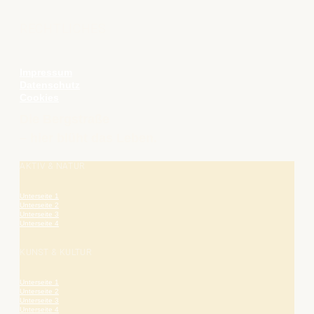
RECHTLICHES
Impressum
Datenschutz
Cookies
Die Bergstraße
– hier blüht das Leben.
AKTIV & NATUR
Unterseite 1
Unterseite 2
Unterseite 3
Unterseite 4
KUNST & KULTUR
Unterseite 1
Unterseite 2
Unterseite 3
Unterseite 4