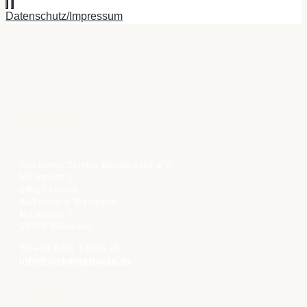
Datenschutz/Impressum
KONTAKT
Tourismus Service Bergstrasse e.V.
Marktplatz 1
64653 Lorsch
Außenstelle Weinheim
Marktplatz 1
69469 Weinheim
Tel +49 6251 17526-15
info@diebergstrasse.de
SERVICE