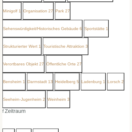
Minigolf
1
Organisation
27
Park
27
Sehenswürdigkeit/Historisches Gebäude
6
Sportstätte
1
Strukturierter Wert
1
Touristische Attraktion
3
Verortbares Objekt
27
Öffentliche Orte
27
Bensheim
1
Darmstadt
13
Heidelberg
5
Ladenburg
1
Lorsch
2
Seeheim-Jugenheim
2
Weinheim
3
Zeitraum
f