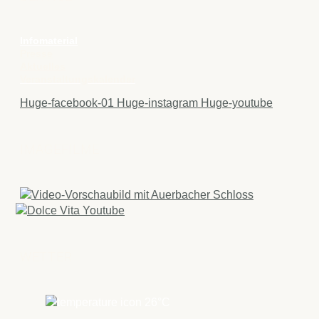
Infomaterial
Presse
Aktuelles
Veranstaltungskalender
Huge-facebook-01
Huge-instagram
Huge-youtube
IMAGEFILME
WETTER
26
°C