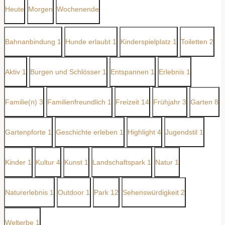
Heute
Morgen
Wochenende
Bahnanbindung
1
Hunde erlaubt
1
Kinderspielplatz
1
Toiletten
2
Aktiv
1
Burgen und Schlösser
1
Entspannen
1
Erlebnis
1
Familie(n)
3
Familienfreundlich
1
Freizeit
14
Frühjahr
3
Garten
8
Gartenpforte
1
Geschichte erleben
1
Highlight
4
Jugendstil
1
Kinder
1
Kultur
4
Kunst
1
Landschaftspark
1
Natur
1
Naturerlebnis
1
Outdoor
1
Park
12
Sehenswürdigkeit
2
Welterbe
1