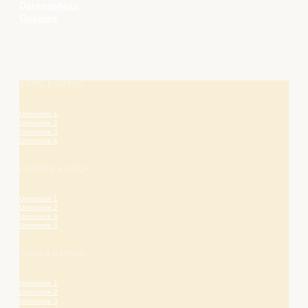
Datenschutz
Cookies
Die Bergstraße
– hier blüht das Leben.
AKTIV & NATUR
Unterseite 1
Unterseite 2
Unterseite 3
Unterseite 4
KUNST & KULTUR
Unterseite 1
Unterseite 2
Unterseite 3
Unterseite 4
WEIN & GENUSS
Unterseite 1
Unterseite 2
Unterseite 3