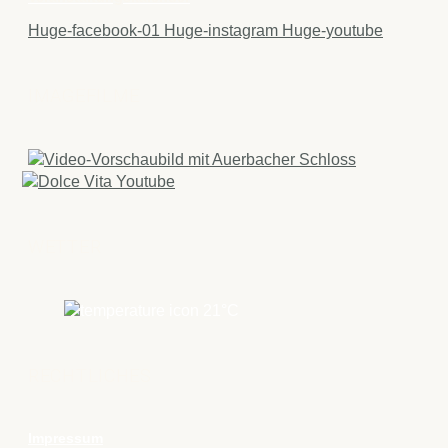
Huge-facebook-01
Huge-instagram
Huge-youtube
IMAGEFILME
WETTER
21
°C
RECHTLICHES
Impressum