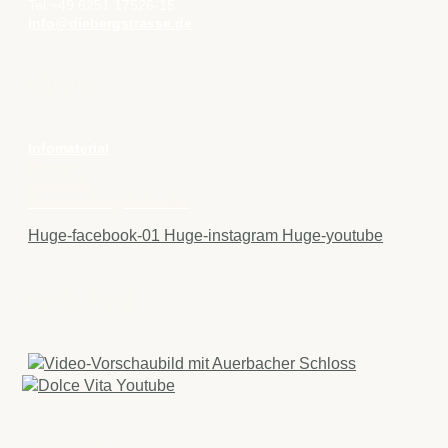
Tel +49 6251 17526-15
info@diebergstrasse.de
SERVICE
Infomaterial
Presse
Aktuelles
Veranstaltungskalender
Huge-facebook-01
Huge-instagram
Huge-youtube
IMAGEFILME