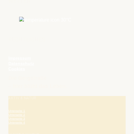
WETTER
30
°C
RECHTLICHES
Impressum
Datenschutz
Cookies
Die Bergstraße
– hier blüht das Leben.
AKTIV & NATUR
Unterseite 1
Unterseite 2
Unterseite 3
Unterseite 4