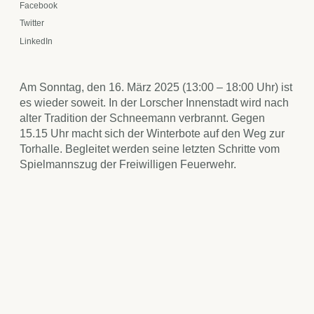
Facebook
Twitter
LinkedIn
Am Sonntag, den 16. März 2025 (13:00 – 18:00 Uhr) ist
es wieder soweit. In der Lorscher Innenstadt wird nach
alter Tradition der Schneemann verbrannt. Gegen
15.15 Uhr macht sich der Winterbote auf den Weg zur
Torhalle. Begleitet werden seine letzten Schritte vom
Spielmannszug der Freiwilligen Feuerwehr.
Auf dem Benediktinerplatz wird der Mann der Kälte
dann vor den Augen vieler Zuschauer*innen in
Flammen aufgehen und damit der Frühling eingeleitet.
Auch im Lorscher Einzelhandel heißt es an diesem
Sonntag „Winter ade! Die Geschäfte öffnen ihre Türen
von 13:00 bis 18:00 Uhr. Die Besucher*innen dürfen
sich auf frühlingshafte Angebote freuen. Es darf nach