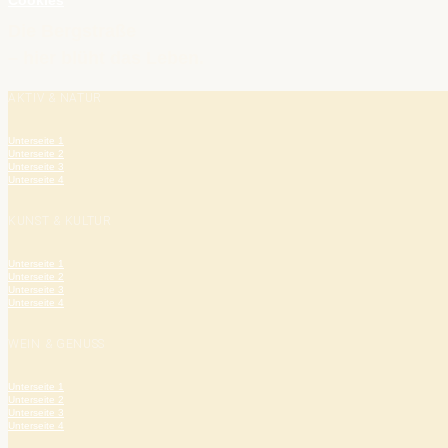
Cookies
Die Bergstraße
– hier blüht das Leben.
AKTIV & NATUR
Unterseite 1
Unterseite 2
Unterseite 3
Unterseite 4
KUNST & KULTUR
Unterseite 1
Unterseite 2
Unterseite 3
Unterseite 4
WEIN & GENUSS
Unterseite 1
Unterseite 2
Unterseite 3
Unterseite 4