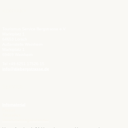
KONTAKT
Tourismus Service Bergstrasse e.V.
Marktplatz 1
64653 Lorsch
Außenstelle Weinheim
Marktplatz 1
69469 Weinheim
Tel +49 6251 17526-15
info@diebergstrasse.de
SERVICE
Infomaterial
Presse
Aktuelles
Veranstaltungskalender