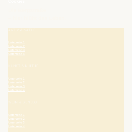
Cookies
Die Bergstraße
– hier blüht das Leben.
AKTIV & NATUR
Unterseite 1
Unterseite 2
Unterseite 3
Unterseite 4
KUNST & KULTUR
Unterseite 1
Unterseite 2
Unterseite 3
Unterseite 4
WEIN & GENUSS
Unterseite 1
Unterseite 2
Unterseite 3
Unterseite 4