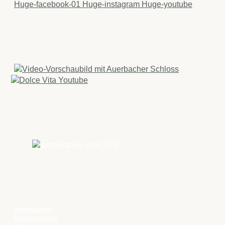
Huge-facebook-01
Huge-instagram
Huge-youtube
IMAGEFILME
WETTER
33
°C
RECHTLICHES
Impressum
Datenschutz