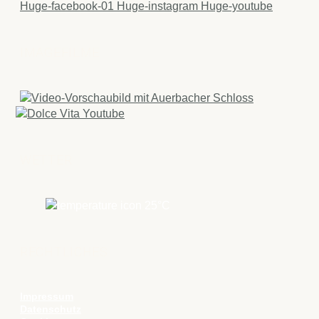
Huge-facebook-01
Huge-instagram
Huge-youtube
IMAGEFILME
WETTER
25
°C
RECHTLICHES
Impressum
Datenschutz