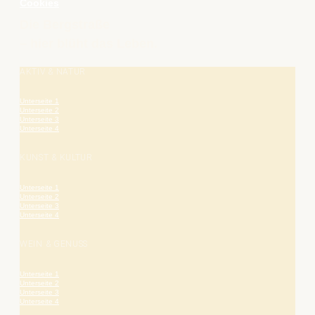
Cookies
Die Bergstraße
– hier blüht das Leben.
AKTIV & NATUR
Unterseite 1
Unterseite 2
Unterseite 3
Unterseite 4
KUNST & KULTUR
Unterseite 1
Unterseite 2
Unterseite 3
Unterseite 4
WEIN & GENUSS
Unterseite 1
Unterseite 2
Unterseite 3
Unterseite 4