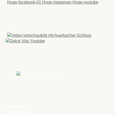
Huge-facebook-01
Huge-instagram
Huge-youtube
IMAGEFILME
WETTER
20
°C
RECHTLICHES
Impressum
Datenschutz