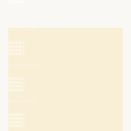
Cookies
Die Bergstraße
– hier blüht das Leben.
AKTIV & NATUR
Unterseite 1
Unterseite 2
Unterseite 3
Unterseite 4
KUNST & KULTUR
Unterseite 1
Unterseite 2
Unterseite 3
Unterseite 4
WEIN & GENUSS
Unterseite 1
Unterseite 2
Unterseite 3
Unterseite 4