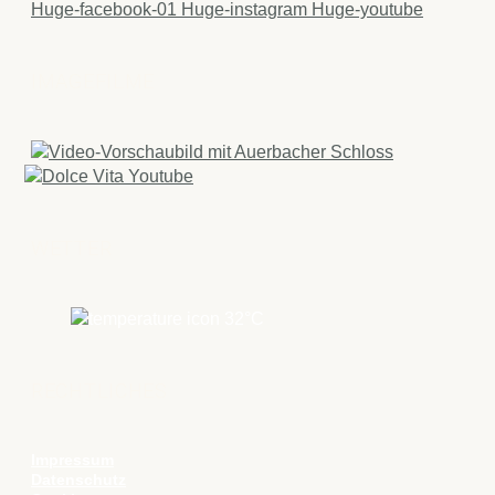
Huge-facebook-01
Huge-instagram
Huge-youtube
IMAGEFILME
WETTER
32
°C
RECHTLICHES
Impressum
Datenschutz