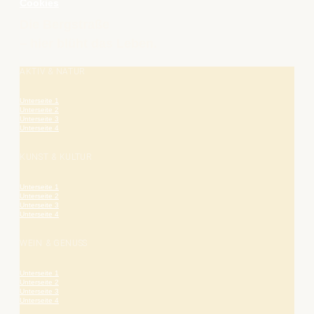
Cookies
Die Bergstraße
– hier blüht das Leben.
AKTIV & NATUR
Unterseite 1
Unterseite 2
Unterseite 3
Unterseite 4
KUNST & KULTUR
Unterseite 1
Unterseite 2
Unterseite 3
Unterseite 4
WEIN & GENUSS
Unterseite 1
Unterseite 2
Unterseite 3
Unterseite 4