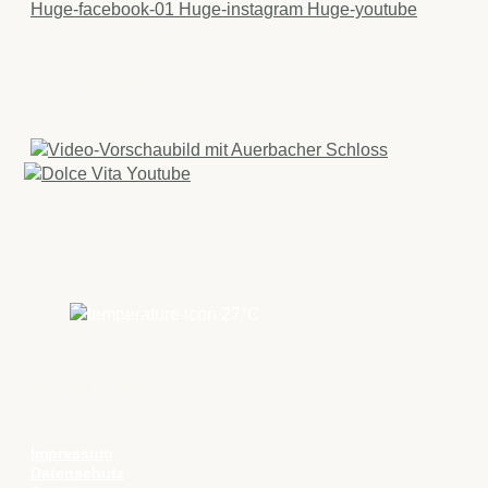
Huge-facebook-01
Huge-instagram
Huge-youtube
IMAGEFILME
WETTER
27
°C
RECHTLICHES
Impressum
Datenschutz