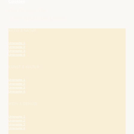
Cookies
Die Bergstraße
– hier blüht das Leben.
AKTIV & NATUR
Unterseite 1
Unterseite 2
Unterseite 3
Unterseite 4
KUNST & KULTUR
Unterseite 1
Unterseite 2
Unterseite 3
Unterseite 4
WEIN & GENUSS
Unterseite 1
Unterseite 2
Unterseite 3
Unterseite 4