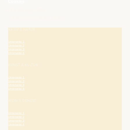
Cookies
Die Bergstraße
– hier blüht das Leben.
AKTIV & NATUR
Unterseite 1
Unterseite 2
Unterseite 3
Unterseite 4
KUNST & KULTUR
Unterseite 1
Unterseite 2
Unterseite 3
Unterseite 4
WEIN & GENUSS
Unterseite 1
Unterseite 2
Unterseite 3
Unterseite 4