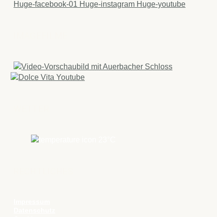
Huge-facebook-01
Huge-instagram
Huge-youtube
IMAGEFILME
WETTER
23
°C
RECHTLICHES
Impressum
Datenschutz