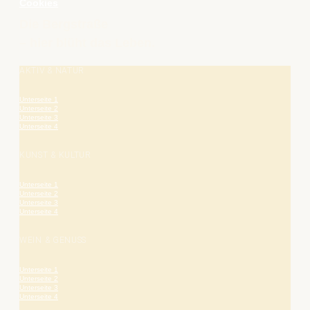
Cookies
Die Bergstraße
– hier blüht das Leben.
AKTIV & NATUR
Unterseite 1
Unterseite 2
Unterseite 3
Unterseite 4
KUNST & KULTUR
Unterseite 1
Unterseite 2
Unterseite 3
Unterseite 4
WEIN & GENUSS
Unterseite 1
Unterseite 2
Unterseite 3
Unterseite 4