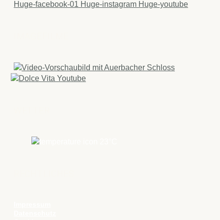
Huge-facebook-01
Huge-instagram
Huge-youtube
IMAGEFILME
WETTER
23
°C
RECHTLICHES
Impressum
Datenschutz