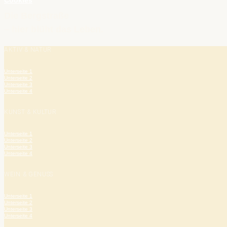
Cookies
Die Bergstraße
– hier blüht das Leben.
AKTIV & NATUR
Unterseite 1
Unterseite 2
Unterseite 3
Unterseite 4
KUNST & KULTUR
Unterseite 1
Unterseite 2
Unterseite 3
Unterseite 4
WEIN & GENUSS
Unterseite 1
Unterseite 2
Unterseite 3
Unterseite 4