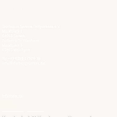
KONTAKT
Tourismus Service Bergstrasse e.V.
Marktplatz 1
64653 Lorsch
Außenstelle Weinheim
Marktplatz 1
69469 Weinheim
Tel +49 6251 17526-15
info@diebergstrasse.de
SERVICE
Infomaterial
Presse
Aktuelles
Veranstaltungskalender