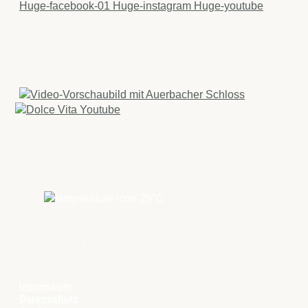
Huge-facebook-01
Huge-instagram
Huge-youtube
IMAGEFILME
WETTER
29
°C
RECHTLICHES
Impressum
Datenschutz