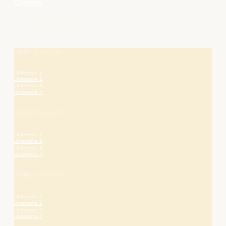
Cookies
Die Bergstraße
– hier blüht das Leben.
AKTIV & NATUR
Unterseite 1
Unterseite 2
Unterseite 3
Unterseite 4
KUNST & KULTUR
Unterseite 1
Unterseite 2
Unterseite 3
Unterseite 4
WEIN & GENUSS
Unterseite 1
Unterseite 2
Unterseite 3
Unterseite 4