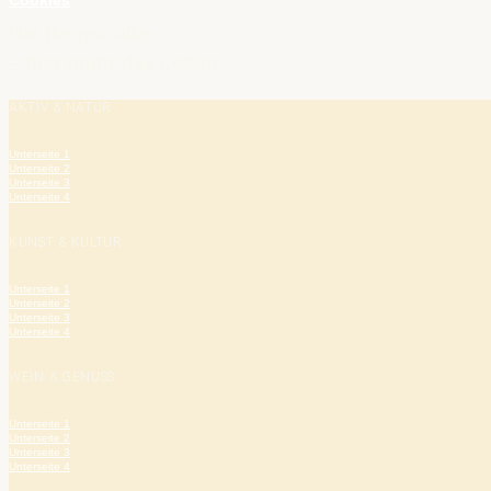
Cookies
Die Bergstraße
– hier blüht das Leben.
AKTIV & NATUR
Unterseite 1
Unterseite 2
Unterseite 3
Unterseite 4
KUNST & KULTUR
Unterseite 1
Unterseite 2
Unterseite 3
Unterseite 4
WEIN & GENUSS
Unterseite 1
Unterseite 2
Unterseite 3
Unterseite 4