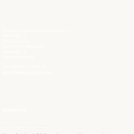
KONTAKT
Tourismus Service Bergstrasse e.V.
Marktplatz 1
64653 Lorsch
Außenstelle Weinheim
Marktplatz 1
69469 Weinheim
Tel +49 6251 17526-15
info@diebergstrasse.de
SERVICE
Infomaterial
Presse
Aktuelles
Veranstaltungskalender