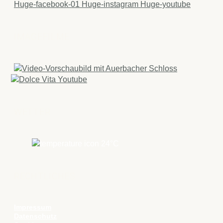
Huge-facebook-01
Huge-instagram
Huge-youtube
IMAGEFILME
WETTER
24
°C
RECHTLICHES
Impressum
Datenschutz