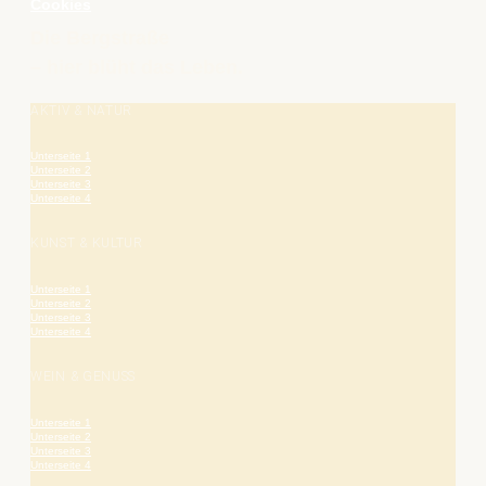
Cookies
Die Bergstraße
– hier blüht das Leben.
AKTIV & NATUR
Unterseite 1
Unterseite 2
Unterseite 3
Unterseite 4
KUNST & KULTUR
Unterseite 1
Unterseite 2
Unterseite 3
Unterseite 4
WEIN & GENUSS
Unterseite 1
Unterseite 2
Unterseite 3
Unterseite 4