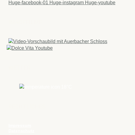
Huge-facebook-01
Huge-instagram
Huge-youtube
IMAGEFILME
WETTER
18
°C
RECHTLICHES
Impressum
Datenschutz