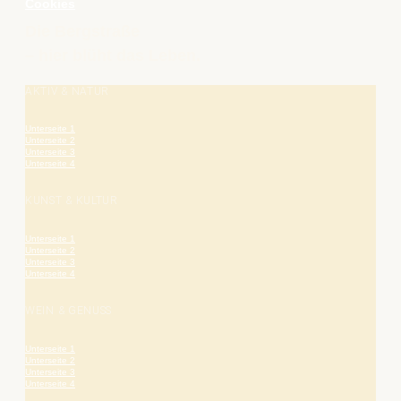
Cookies
Die Bergstraße
– hier blüht das Leben.
AKTIV & NATUR
Unterseite 1
Unterseite 2
Unterseite 3
Unterseite 4
KUNST & KULTUR
Unterseite 1
Unterseite 2
Unterseite 3
Unterseite 4
WEIN & GENUSS
Unterseite 1
Unterseite 2
Unterseite 3
Unterseite 4