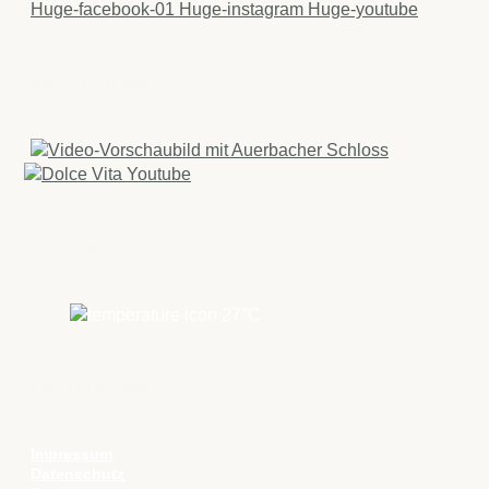
Huge-facebook-01
Huge-instagram
Huge-youtube
IMAGEFILME
WETTER
27
°C
RECHTLICHES
Impressum
Datenschutz