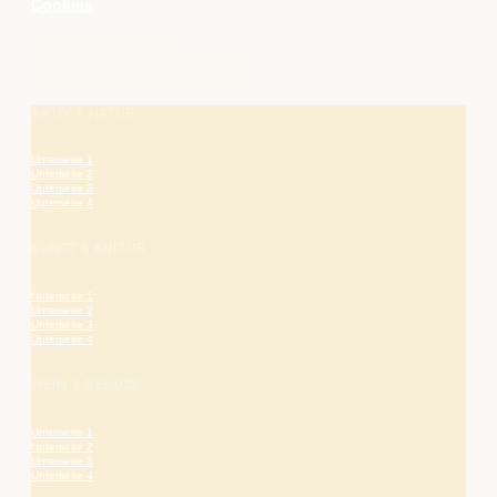
Cookies
Die Bergstraße
– hier blüht das Leben.
AKTIV & NATUR
Unterseite 1
Unterseite 2
Unterseite 3
Unterseite 4
KUNST & KULTUR
Unterseite 1
Unterseite 2
Unterseite 3
Unterseite 4
WEIN & GENUSS
Unterseite 1
Unterseite 2
Unterseite 3
Unterseite 4