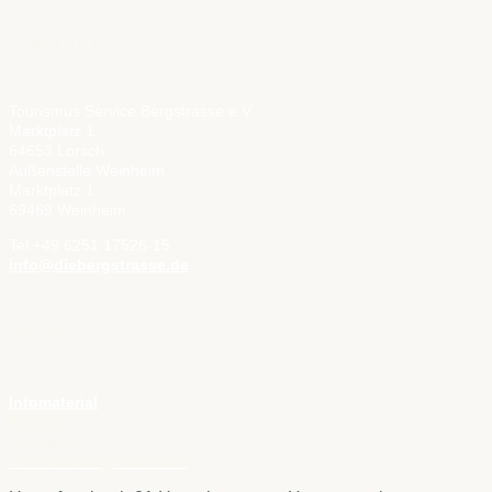
KONTAKT
Tourismus Service Bergstrasse e.V.
Marktplatz 1
64653 Lorsch
Außenstelle Weinheim
Marktplatz 1
69469 Weinheim
Tel +49 6251 17526-15
info@diebergstrasse.de
SERVICE
Infomaterial
Presse
Aktuelles
Veranstaltungskalender