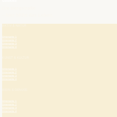
Cookies
Die Bergstraße
– hier blüht das Leben.
AKTIV & NATUR
Unterseite 1
Unterseite 2
Unterseite 3
Unterseite 4
KUNST & KULTUR
Unterseite 1
Unterseite 2
Unterseite 3
Unterseite 4
WEIN & GENUSS
Unterseite 1
Unterseite 2
Unterseite 3
Unterseite 4