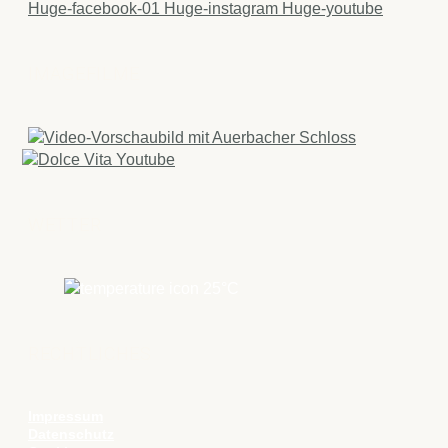
Huge-facebook-01
Huge-instagram
Huge-youtube
IMAGEFILME
WETTER
25
°C
RECHTLICHES
Impressum
Datenschutz