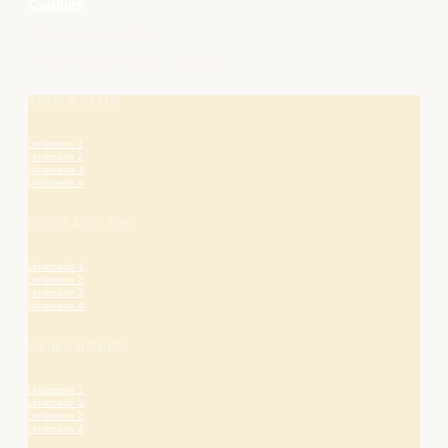
Cookies
Die Bergstraße
– hier blüht das Leben.
AKTIV & NATUR
Unterseite 1
Unterseite 2
Unterseite 3
Unterseite 4
KUNST & KULTUR
Unterseite 1
Unterseite 2
Unterseite 3
Unterseite 4
WEIN & GENUSS
Unterseite 1
Unterseite 2
Unterseite 3
Unterseite 4