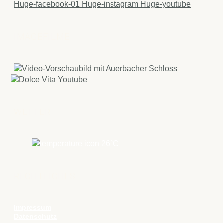
Huge-facebook-01
Huge-instagram
Huge-youtube
IMAGEFILME
WETTER
26
°C
RECHTLICHES
Impressum
Datenschutz