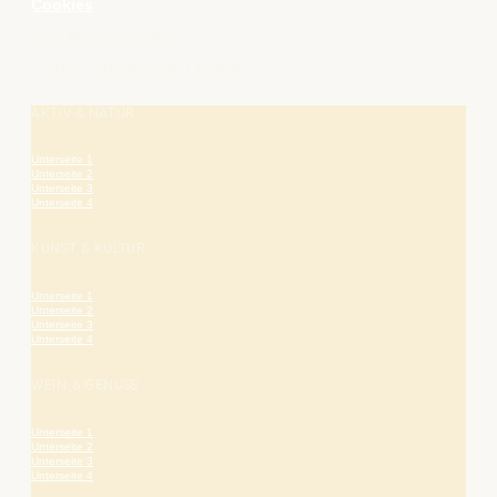
Cookies
Die Bergstraße
– hier blüht das Leben.
AKTIV & NATUR
Unterseite 1
Unterseite 2
Unterseite 3
Unterseite 4
KUNST & KULTUR
Unterseite 1
Unterseite 2
Unterseite 3
Unterseite 4
WEIN & GENUSS
Unterseite 1
Unterseite 2
Unterseite 3
Unterseite 4