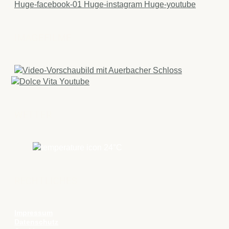
Huge-facebook-01
Huge-instagram
Huge-youtube
IMAGEFILME
WETTER
24
°C
RECHTLICHES
Impressum
Datenschutz