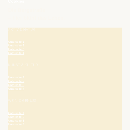
Cookies
Die Bergstraße
– hier blüht das Leben.
AKTIV & NATUR
Unterseite 1
Unterseite 2
Unterseite 3
Unterseite 4
KUNST & KULTUR
Unterseite 1
Unterseite 2
Unterseite 3
Unterseite 4
WEIN & GENUSS
Unterseite 1
Unterseite 2
Unterseite 3
Unterseite 4