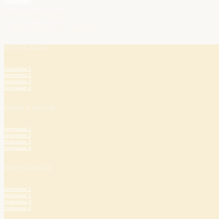
Cookies
Die Bergstraße
– hier blüht das Leben.
AKTIV & NATUR
Unterseite 1
Unterseite 2
Unterseite 3
Unterseite 4
KUNST & KULTUR
Unterseite 1
Unterseite 2
Unterseite 3
Unterseite 4
WEIN & GENUSS
Unterseite 1
Unterseite 2
Unterseite 3
Unterseite 4