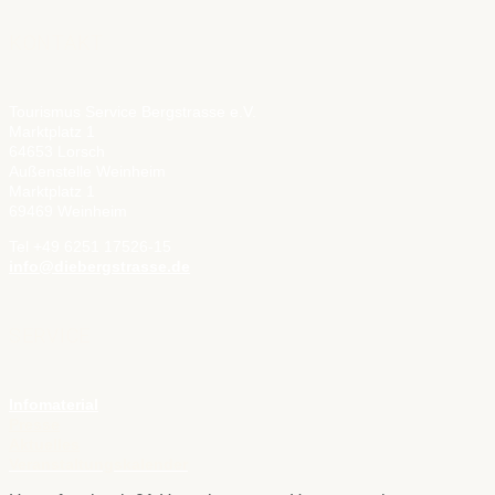
KONTAKT
Tourismus Service Bergstrasse e.V.
Marktplatz 1
64653 Lorsch
Außenstelle Weinheim
Marktplatz 1
69469 Weinheim
Tel +49 6251 17526-15
info@diebergstrasse.de
SERVICE
Infomaterial
Presse
Aktuelles
Veranstaltungskalender