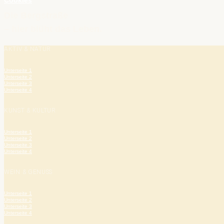
Cookies
Die Bergstraße
– hier blüht das Leben.
AKTIV & NATUR
Unterseite 1
Unterseite 2
Unterseite 3
Unterseite 4
KUNST & KULTUR
Unterseite 1
Unterseite 2
Unterseite 3
Unterseite 4
WEIN & GENUSS
Unterseite 1
Unterseite 2
Unterseite 3
Unterseite 4