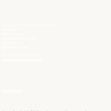
KONTAKT
Tourismus Service Bergstrasse e.V.
Marktplatz 1
64653 Lorsch
Außenstelle Weinheim
Marktplatz 1
69469 Weinheim
Tel +49 6251 17526-15
info@diebergstrasse.de
SERVICE
Infomaterial
Presse
Aktuelles
Veranstaltungskalender