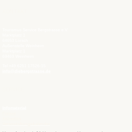
KONTAKT
Tourismus Service Bergstrasse e.V.
Marktplatz 1
64653 Lorsch
Außenstelle Weinheim
Marktplatz 1
69469 Weinheim
Tel +49 6251 17526-15
info@diebergstrasse.de
SERVICE
Infomaterial
Presse
Aktuelles
Veranstaltungskalender