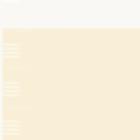
Cookies
Die Bergstraße
– hier blüht das Leben.
AKTIV & NATUR
Unterseite 1
Unterseite 2
Unterseite 3
Unterseite 4
KUNST & KULTUR
Unterseite 1
Unterseite 2
Unterseite 3
Unterseite 4
WEIN & GENUSS
Unterseite 1
Unterseite 2
Unterseite 3
Unterseite 4