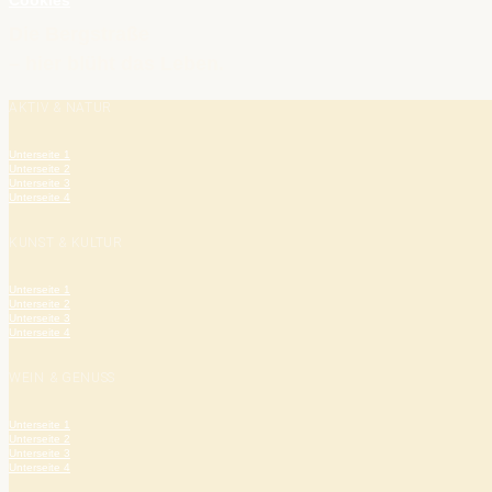
Cookies
Die Bergstraße
– hier blüht das Leben.
AKTIV & NATUR
Unterseite 1
Unterseite 2
Unterseite 3
Unterseite 4
KUNST & KULTUR
Unterseite 1
Unterseite 2
Unterseite 3
Unterseite 4
WEIN & GENUSS
Unterseite 1
Unterseite 2
Unterseite 3
Unterseite 4