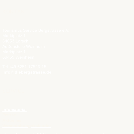
KONTAKT
Tourismus Service Bergstrasse e.V.
Marktplatz 1
64653 Lorsch
Außenstelle Weinheim
Marktplatz 1
69469 Weinheim
Tel +49 6251 17526-15
info@diebergstrasse.de
SERVICE
Infomaterial
Presse
Aktuelles
Veranstaltungskalender