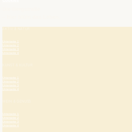
Cookies
Die Bergstraße
– hier blüht das Leben.
AKTIV & NATUR
Unterseite 1
Unterseite 2
Unterseite 3
Unterseite 4
KUNST & KULTUR
Unterseite 1
Unterseite 2
Unterseite 3
Unterseite 4
WEIN & GENUSS
Unterseite 1
Unterseite 2
Unterseite 3
Unterseite 4