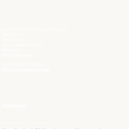
KONTAKT
Tourismus Service Bergstrasse e.V.
Marktplatz 1
64653 Lorsch
Außenstelle Weinheim
Marktplatz 1
69469 Weinheim
Tel +49 6251 17526-15
info@diebergstrasse.de
SERVICE
Infomaterial
Presse
Aktuelles
Veranstaltungskalender