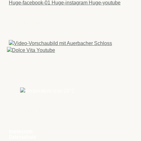
Huge-facebook-01
Huge-instagram
Huge-youtube
IMAGEFILME
WETTER
28
°C
RECHTLICHES
Impressum
Datenschutz