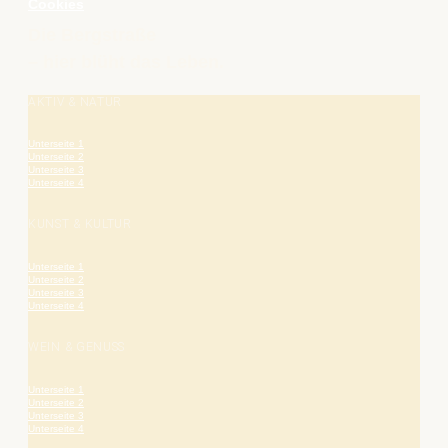
Cookies
Die Bergstraße
– hier blüht das Leben.
AKTIV & NATUR
Unterseite 1
Unterseite 2
Unterseite 3
Unterseite 4
KUNST & KULTUR
Unterseite 1
Unterseite 2
Unterseite 3
Unterseite 4
WEIN & GENUSS
Unterseite 1
Unterseite 2
Unterseite 3
Unterseite 4