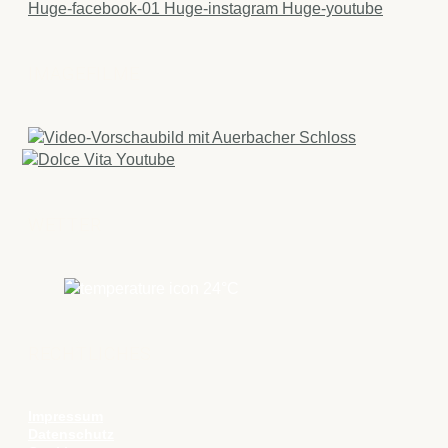
Huge-facebook-01
Huge-instagram
Huge-youtube
IMAGEFILME
WETTER
24
°C
RECHTLICHES
Impressum
Datenschutz