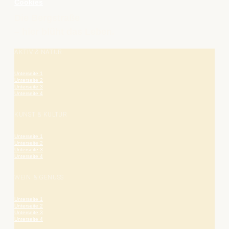
Cookies
Die Bergstraße
– hier blüht das Leben.
AKTIV & NATUR
Unterseite 1
Unterseite 2
Unterseite 3
Unterseite 4
KUNST & KULTUR
Unterseite 1
Unterseite 2
Unterseite 3
Unterseite 4
WEIN & GENUSS
Unterseite 1
Unterseite 2
Unterseite 3
Unterseite 4