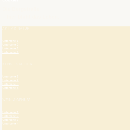
Cookies
Die Bergstraße
– hier blüht das Leben.
AKTIV & NATUR
Unterseite 1
Unterseite 2
Unterseite 3
Unterseite 4
KUNST & KULTUR
Unterseite 1
Unterseite 2
Unterseite 3
Unterseite 4
WEIN & GENUSS
Unterseite 1
Unterseite 2
Unterseite 3
Unterseite 4