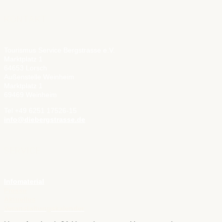
KONTAKT
Tourismus Service Bergstrasse e.V.
Marktplatz 1
64653 Lorsch
Außenstelle Weinheim
Marktplatz 1
69469 Weinheim
Tel +49 6251 17526-15
info@diebergstrasse.de
SERVICE
Infomaterial
Presse
Aktuelles
Veranstaltungskalender