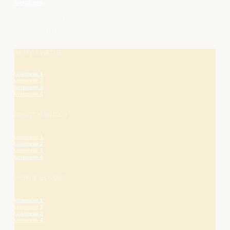
Cookies
Die Bergstraße
– hier blüht das Leben.
AKTIV & NATUR
Unterseite 1
Unterseite 2
Unterseite 3
Unterseite 4
KUNST & KULTUR
Unterseite 1
Unterseite 2
Unterseite 3
Unterseite 4
WEIN & GENUSS
Unterseite 1
Unterseite 2
Unterseite 3
Unterseite 4