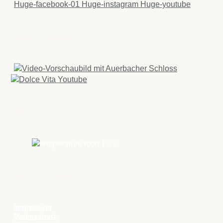
Huge-facebook-01
Huge-instagram
Huge-youtube
IMAGEFILME
WETTER
17
°C
RECHTLICHES
Impressum
Datenschutz