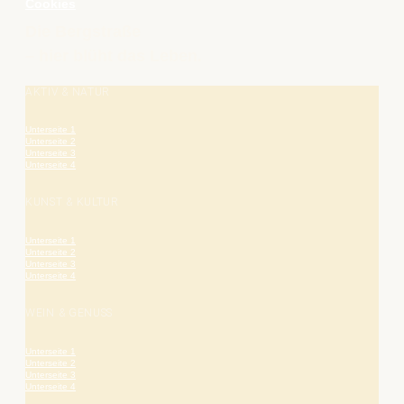
Cookies
Die Bergstraße
– hier blüht das Leben.
AKTIV & NATUR
Unterseite 1
Unterseite 2
Unterseite 3
Unterseite 4
KUNST & KULTUR
Unterseite 1
Unterseite 2
Unterseite 3
Unterseite 4
WEIN & GENUSS
Unterseite 1
Unterseite 2
Unterseite 3
Unterseite 4