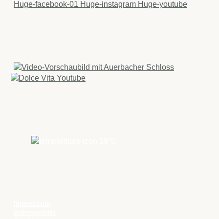
Huge-facebook-01
Huge-instagram
Huge-youtube
IMAGEFILME
WETTER
19
°C
RECHTLICHES
Impressum
Datenschutz