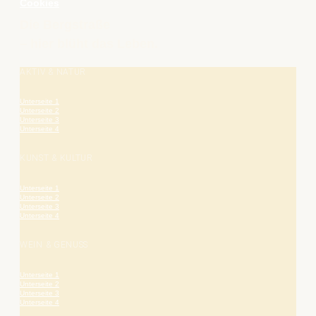
Cookies
Die Bergstraße
– hier blüht das Leben.
AKTIV & NATUR
Unterseite 1
Unterseite 2
Unterseite 3
Unterseite 4
KUNST & KULTUR
Unterseite 1
Unterseite 2
Unterseite 3
Unterseite 4
WEIN & GENUSS
Unterseite 1
Unterseite 2
Unterseite 3
Unterseite 4