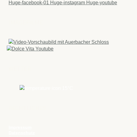
Huge-facebook-01
Huge-instagram
Huge-youtube
IMAGEFILME
WETTER
15
°C
RECHTLICHES
Impressum
Datenschutz