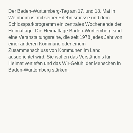
Der Baden-Württemberg-Tag am 17. und 18. Mai in
Weinheim ist mit seiner Erlebnismesse und dem
Schlossparkprogramm ein zentrales Wochenende der
Heimattage. Die Heimattage Baden-Württemberg sind
eine Veranstaltungsreihe, die seit 1978 jedes Jahr von
einer anderen Kommune oder einem
Zusammenschluss von Kommunen im Land
ausgerichtet wird. Sie wollen das Verständnis für
Heimat vertiefen und das Wir-Gefühl der Menschen in
Baden-Württemberg stärken.
Sie bieten über das ganze Jahr hinweg für Jung und Alt
eine Reihe von Veranstaltungen. Diese sind sowohl
Schaufenster für die veranstaltende Gemeinde als
auch für das vielfältige Angebot aus dem ganzen Land.
Auch der Tourismus Service Bergstrasse e.V. ist dabei
und präsentiert die schöne Bergstraße.
Die Heimattage sind ein wahrer Genuss: mal zart im
Schmelz, mal spritzig im Glas. Ob als exquisite