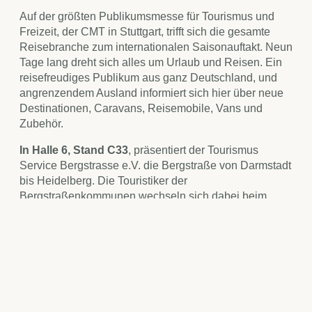
Auf der größten Publikumsmesse für Tourismus und
Freizeit, der CMT in Stuttgart, trifft sich die gesamte
Reisebranche zum internationalen Saisonauftakt. Neun
Tage lang dreht sich alles um Urlaub und Reisen. Ein
reisefreudiges Publikum aus ganz Deutschland, und
angrenzendem Ausland informiert sich hier über neue
Destinationen, Caravans, Reisemobile, Vans und
Zubehör.
In Halle 6, Stand C33
, präsentiert der Tourismus
Service Bergstrasse e.V. die Bergstraße von Darmstadt
bis Heidelberg. Die Touristiker der
Bergstraßenkommunen wechseln sich dabei beim
Standdienst ab. Die Leitthemen „Genuss“, „Natur“ und
„Kultur“ locken die Messebesucher an den Stand.
Neben entsprechenden Broschüren können sie sich
bereits hier durch einen Imagefilm verzaubern lassen.
Ein Höhepunkt wird in diesem Jahr die Verleihung des
Zertifikats als Qualitätsweg Wanderbares Deutschland