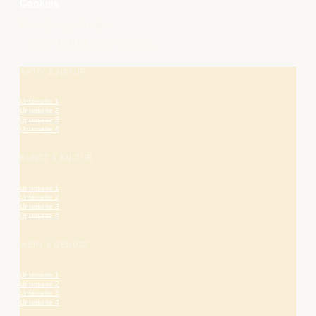
Cookies
Die Bergstraße
– hier blüht das Leben.
AKTIV & NATUR
Unterseite 1
Unterseite 2
Unterseite 3
Unterseite 4
KUNST & KULTUR
Unterseite 1
Unterseite 2
Unterseite 3
Unterseite 4
WEIN & GENUSS
Unterseite 1
Unterseite 2
Unterseite 3
Unterseite 4