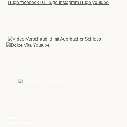
Huge-facebook-01
Huge-instagram
Huge-youtube
IMAGEFILME
WETTER
31
°C
RECHTLICHES
Impressum
Datenschutz