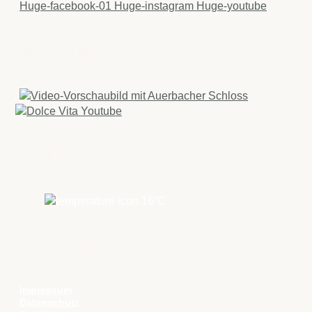
Huge-facebook-01
Huge-instagram
Huge-youtube
IMAGEFILME
WETTER
16
°C
RECHTLICHES
Impressum
Datenschutz