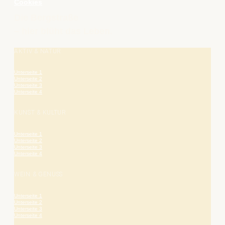
Cookies
Die Bergstraße
– hier blüht das Leben.
AKTIV & NATUR
Unterseite 1
Unterseite 2
Unterseite 3
Unterseite 4
KUNST & KULTUR
Unterseite 1
Unterseite 2
Unterseite 3
Unterseite 4
WEIN & GENUSS
Unterseite 1
Unterseite 2
Unterseite 3
Unterseite 4