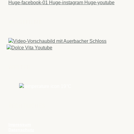
Huge-facebook-01
Huge-instagram
Huge-youtube
IMAGEFILME
WETTER
19
°C
RECHTLICHES
Impressum
Datenschutz