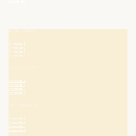
Cookies
Die Bergstraße
– hier blüht das Leben.
AKTIV & NATUR
Unterseite 1
Unterseite 2
Unterseite 3
Unterseite 4
KUNST & KULTUR
Unterseite 1
Unterseite 2
Unterseite 3
Unterseite 4
WEIN & GENUSS
Unterseite 1
Unterseite 2
Unterseite 3
Unterseite 4