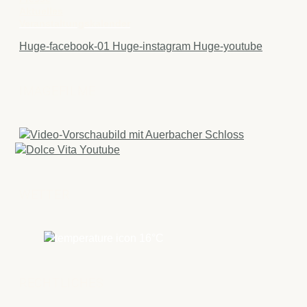
Aktuelles
Veranstaltungskalender
Huge-facebook-01
Huge-instagram
Huge-youtube
IMAGEFILME
WETTER
16
°C
RECHTLICHES