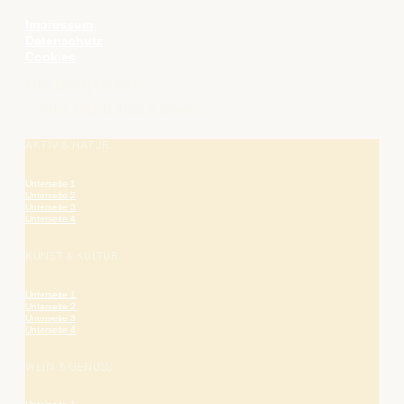
Impressum
Datenschutz
Cookies
Die Bergstraße
– hier blüht das Leben.
AKTIV & NATUR
Unterseite 1
Unterseite 2
Unterseite 3
Unterseite 4
KUNST & KULTUR
Unterseite 1
Unterseite 2
Unterseite 3
Unterseite 4
WEIN & GENUSS