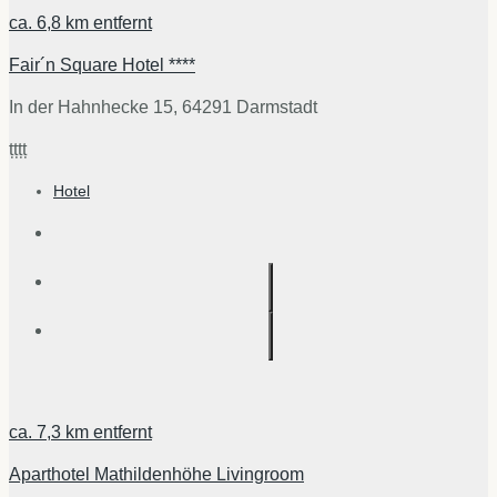
ca.
6,8 km
entfernt
Fair´n Square Hotel ****
In der Hahnhecke 15, 64291 Darmstadt
țțțț
Hotel
ca.
7,3 km
entfernt
Aparthotel Mathildenhöhe Livingroom