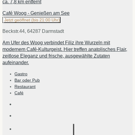
ca.
7,8 km
entfernt
Café Woog - Genießen am See
Jetzt geöffnet
(bis 21:00 Uhr)
Beckstr.44, 64287 Darmstadt
Am Ufer des Woog verbindet Filiz ihre Wurzeln mit
modernem Café-Kulturgeist. Hier treffen anatolisches Flair,
zeitlose Eleganz und frische, ausgewählte Zutaten
aufeinander.
Gastro
Bar oder Pub
Restaurant
Café