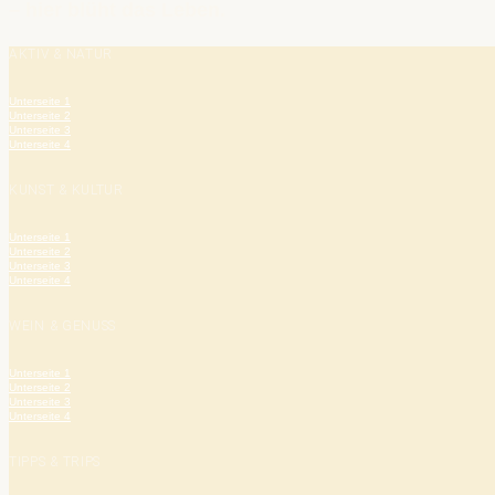
– hier blüht das Leben.
AKTIV & NATUR
Unterseite 1
Unterseite 2
Unterseite 3
Unterseite 4
KUNST & KULTUR
Unterseite 1
Unterseite 2
Unterseite 3
Unterseite 4
WEIN & GENUSS
Unterseite 1
Unterseite 2
Unterseite 3
Unterseite 4
TIPPS & TRIPS