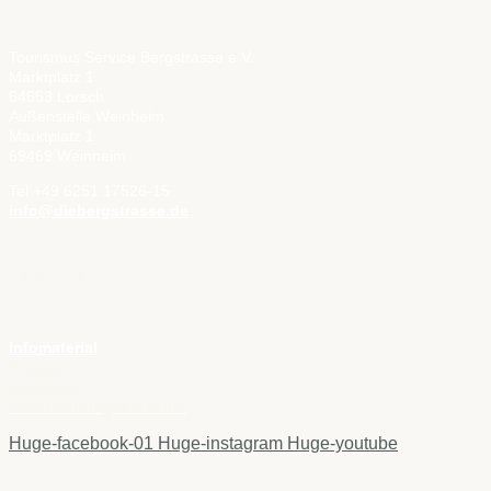
Tourismus Service Bergstrasse e.V.
Marktplatz 1
64653 Lorsch
Außenstelle Weinheim
Marktplatz 1
69469 Weinheim
Tel +49 6251 17526-15
info@diebergstrasse.de
SERVICE
Infomaterial
Presse
Aktuelles
Veranstaltungskalender
Huge-facebook-01
Huge-instagram
Huge-youtube