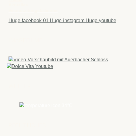
Aktuelles
Veranstaltungskalender
Huge-facebook-01
Huge-instagram
Huge-youtube
IMAGEFILME
WETTER
34
°C
RECHTLICHES