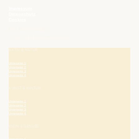
Impressum
Datenschutz
Cookies
Die Bergstraße
– hier blüht das Leben.
AKTIV & NATUR
Unterseite 1
Unterseite 2
Unterseite 3
Unterseite 4
KUNST & KULTUR
Unterseite 1
Unterseite 2
Unterseite 3
Unterseite 4
WEIN & GENUSS