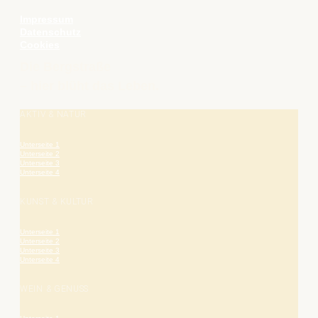
Impressum
Datenschutz
Cookies
Die Bergstraße
– hier blüht das Leben.
AKTIV & NATUR
Unterseite 1
Unterseite 2
Unterseite 3
Unterseite 4
KUNST & KULTUR
Unterseite 1
Unterseite 2
Unterseite 3
Unterseite 4
WEIN & GENUSS