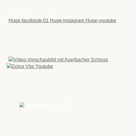
Aktuelles
Veranstaltungskalender
Huge-facebook-01
Huge-instagram
Huge-youtube
IMAGEFILME
WETTER
22
°C
RECHTLICHES