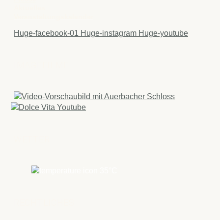
Aktuelles
Veranstaltungskalender
Huge-facebook-01
Huge-instagram
Huge-youtube
IMAGEFILME
WETTER
35
°C
RECHTLICHES