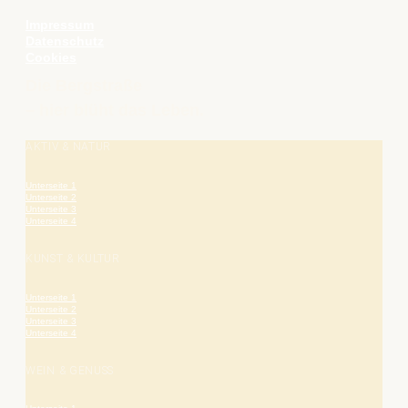
Impressum
Datenschutz
Cookies
Die Bergstraße
– hier blüht das Leben.
AKTIV & NATUR
Unterseite 1
Unterseite 2
Unterseite 3
Unterseite 4
KUNST & KULTUR
Unterseite 1
Unterseite 2
Unterseite 3
Unterseite 4
WEIN & GENUSS