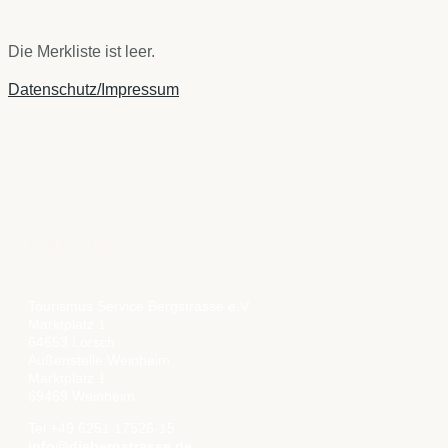
Die Merkliste ist leer.
Datenschutz/Impressum
KONTAKT
Tourismus Service Bergstrasse e.V.
Marktplatz 1
64653 Lorsch
Außenstelle Weinheim
Marktplatz 1
69469 Weinheim
Tel +49 6251 17526-15
info@diebergstrasse.de