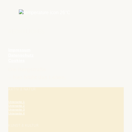
26
°C
RECHTLICHES
Impressum
Datenschutz
Cookies
Die Bergstraße
– hier blüht das Leben.
AKTIV & NATUR
Unterseite 1
Unterseite 2
Unterseite 3
Unterseite 4
KUNST & KULTUR